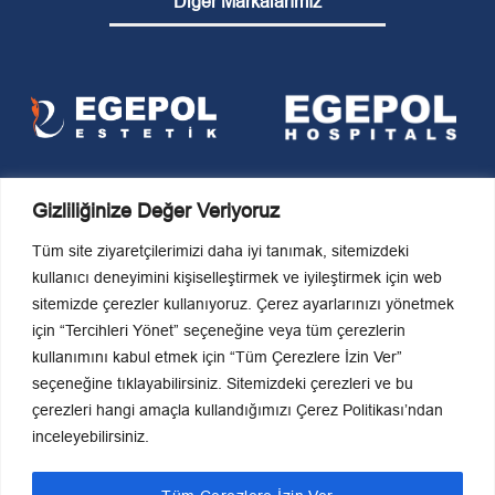
Diğer Markalarımız
Gizliliğinize Değer Veriyoruz
Tüm site ziyaretçilerimizi daha iyi tanımak, sitemizdeki
kullanıcı deneyimini kişiselleştirmek ve iyileştirmek için web
sitemizde çerezler kullanıyoruz. Çerez ayarlarınızı yönetmek
KVKK Politikaları
için “Tercihleri Yönet” seçeneğine veya tüm çerezlerin
Son Güncelleme Tarihi
kullanımını kabul etmek için “Tüm Çerezlere İzin Ver”
27-03-2026 13:36:37
seçeneğine tıklayabilirsiniz. Sitemizdeki çerezleri ve bu
çerezleri hangi amaçla kullandığımızı Çerez Politikası’ndan
Editör Bilgileri
inceleyebilirsiniz.
Hasan Haktan Akpulat
0 (531) 687 00 86