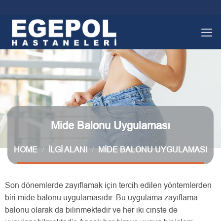
İçeriğe
atla
Mide Balonu Uygulaması
HOME
/
İLGI ALANI
/
MIDE BALONU UYGULAMASI
Son dönemlerde zayıflamak için tercih edilen yöntemlerden
biri mide balonu uygulamasıdır. Bu uygulama zayıflama
balonu olarak da bilinmektedir ve her iki cinste de