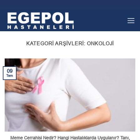
İçeriğe
atla
KATEGORI ARŞIVLERI:
ONKOLOJI
09
Tem
Meme Cerrahisi Nedir? Hangi Hastalıklarda Uygulanır? Tanı,