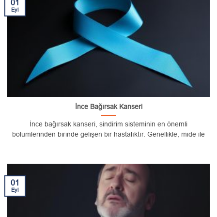
01
Eyl
İnce Bağırsak Kanseri
İnce bağırsak kanseri, sindirim sisteminin en önemli
bölümlerinden birinde gelişen bir hastalıktır. Genellikle, mide ile
01
Eyl