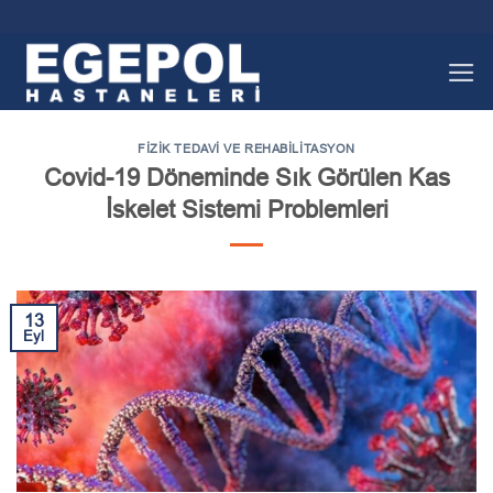
İçeriğe
atla
FIZIK TEDAVI VE REHABILITASYON
Covid-19 Döneminde Sık Görülen Kas
İskelet Sistemi Problemleri
13
Eyl