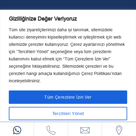
Gizliliğinize Değer Veriyoruz
Tüm site ziyaretçilerimizi daha iyi tanımak, sitemizdeki
kullanıcı deneyimini kişiselleştirmek ve iyileştirmek için web
sitemizde çerezler kullanıyoruz. Çerez ayarlarınızı yönetmek
KVKK Politikaları
için “Tercihleri Yönet” seçeneğine veya tüm çerezlerin
Son Güncelleme Tarihi
kullanımını kabul etmek için “Tüm Çerezlere İzin Ver”
27-03-2026 13:36:37
seçeneğine tıklayabilirsiniz. Sitemizdeki çerezleri ve bu
çerezleri hangi amaçla kullandığımızı Çerez Politikası’ndan
Editör Bilgileri
inceleyebilirsiniz.
Hasan Haktan Akpulat
0 (531) 687 00 86
Tüm Çerezlere İzin Ver
Tercihleri Yönet
Hepsini Reddet