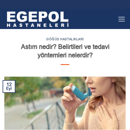
İçeriğe
atla
GÖĞÜS HASTALIKLARI
Astım nedir? Belirtileri ve tedavi
yöntemleri nelerdir?
12
Eyl